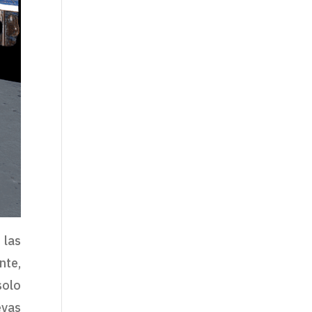
 las
nte,
solo
evas