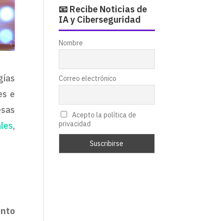
📧 Recibe Noticias de
IA y Ciberseguridad
Nombre
gías
Correo electrónico
es e
esas
Acepto la política de
privacidad
ales
,
unto