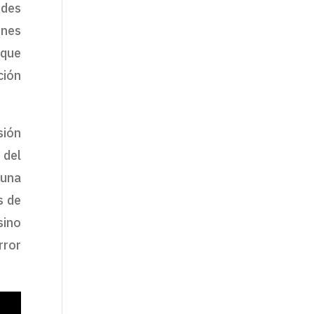
ndes
ones
 que
ción
sión
 del
 una
s de
sino
rror