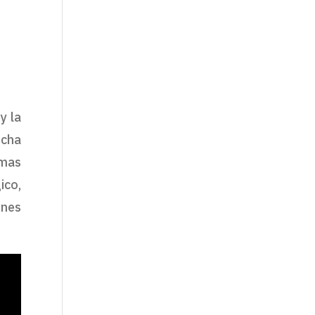
y la
echa
amas
ico,
ones