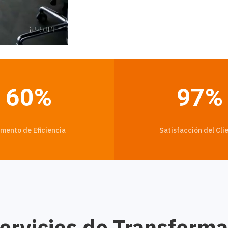
60
%
97
%
mento de Eficiencia
Satisfacción del Cli
ervicios de Transformac