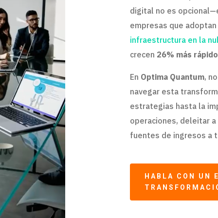
digital no es opcional—
empresas que adoptan l
infraestructura en la n
crecen
26% más rápido
En
Optima Quantum
, n
navegar esta transform
estrategias hasta la i
operaciones, deleitar a
fuentes de ingresos a t
HABLA CON UN 
TRANSFORMACI