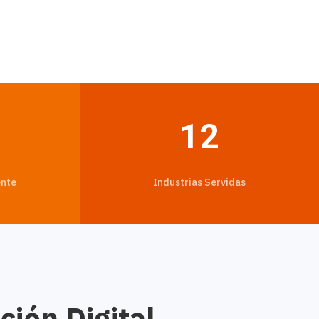
12
ente
Industrias Servidas
ión Digital