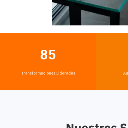
85
Transformaciones Lideradas
Au
Nuestros S