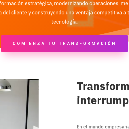
formación estratégica, modernizando operaciones, me
a del cliente y construyendo una ventaja competitiva a t
tecnología.
COMIENZA TU TRANSFORMACIÓN
Transform
interrump
En el mundo empresarial