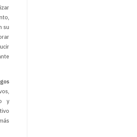
izar
to,
n su
orar
ucir
ante
sgos
vos,
so y
tivo
 más