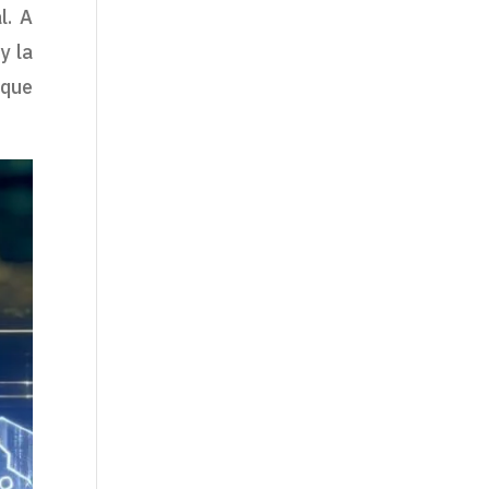
l. A
y la
 que