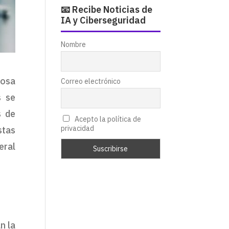
📧 Recibe Noticias de
IA y Ciberseguridad
Nombre
rosa
Correo electrónico
s se
s de
Acepto la política de
privacidad
stas
eral
n la