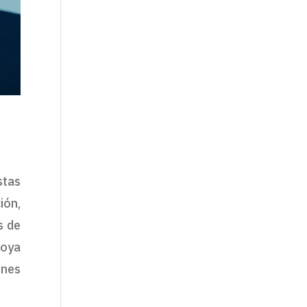
stas
ión,
s de
poya
ones