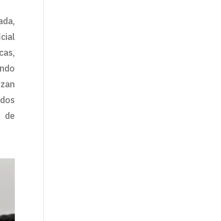
ada,
cial
cas,
ando
izan
ados
s de