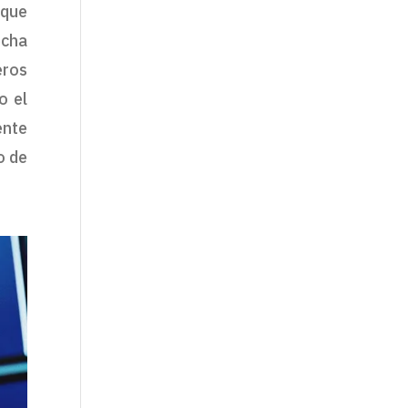
 que
echa
eros
o el
ente
o de