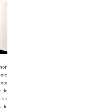
son
como
ente
o de
ntar
s de