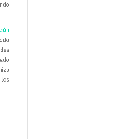
ando
ción
todo
ades
rado
miza
 los