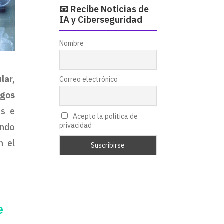
📧 Recibe Noticias de
IA y Ciberseguridad
Nombre
lar,
Correo electrónico
sgos
os e
Acepto la política de
privacidad
ando
n el
e