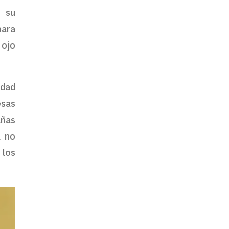
e su
para
 ojo
idad
esas
añas
a no
 los