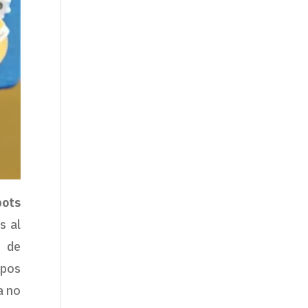
bots
s al
s de
ipos
a no