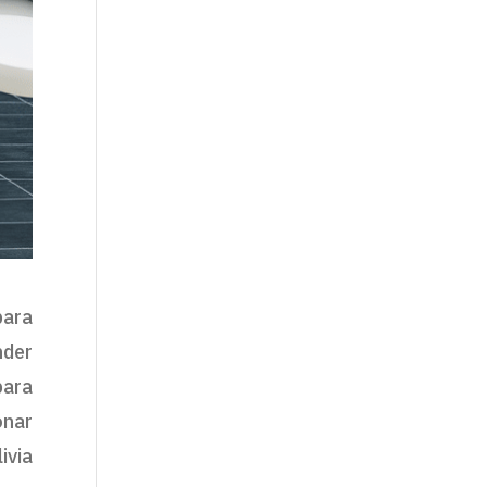
para
nder
para
onar
ivia