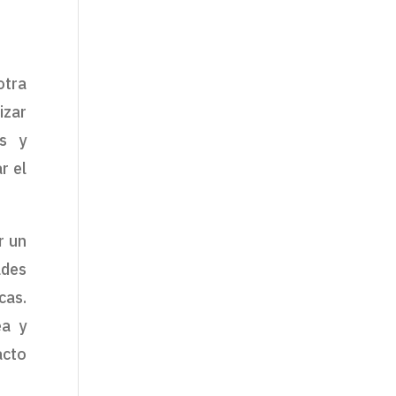
otra
izar
es y
r el
r un
ades
cas.
ea y
acto