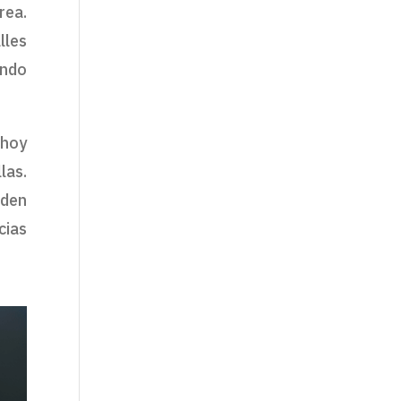
ea.
lles
ando
 hoy
las.
eden
cias